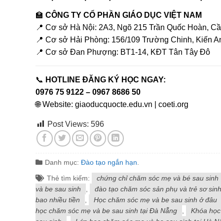
🏫
CÔNG TY CỔ PHẦN GIÁO DỤC VIỆT NAM
📍 Cơ sở Hà Nội: 2A3, Ngõ 215 Trần Quốc Hoàn, Cầ
📍 Cơ sở Hải Phòng: 156/109 Trường Chinh, Kiến A
📍 Cơ sở Đan Phượng: BT1-14, KĐT Tân Tây Đô
📞
HOTLINE ĐĂNG KÝ HỌC NGAY:
0976 75 9122 – 0967 8686 50
🌐 Website:
giaoducquocte.edu.vn
|
coeti.org
Post Views:
596
Danh mục:
Đào tạo ngắn hạn
.
Thẻ tìm kiếm:
chứng chỉ chăm sóc mẹ và bé sau sinh
và be sau sinh
,
đào tạo chăm sóc sản phụ và trẻ sơ sin
bao nhiều tiền
,
Học chăm sóc mẹ và be sau sinh ở đâu
học chăm sóc mẹ và be sau sinh tại Đà Nẵng
,
Khóa học