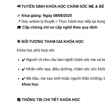
📢 TUYỂN SINH KHÓA HỌC CHĂM SÓC MẸ & BÉ
🎉
Khai giảng: Ngày 08/08/2025
📍 Học online lý thuyết + Thực hành trực tiếp tại trun
🎓
Cấp chứng chỉ sơ cấp nghề theo quy định
🎯 ĐỐI TƯỢNG THAM GIA KHÓA HỌC
Khóa học phù hợp với:
✔️ Người có nhu cầu làm nghề chăm sóc mẹ và bé t
✔️ Nhân viên spa, điều dưỡng, chăm sóc sức khỏe
✔️ Mẹ bầu, mẹ sau sinh hoặc người thân (chồng,
khoa học
.
📚 THÔNG TIN CHI TIẾT KHÓA HỌC