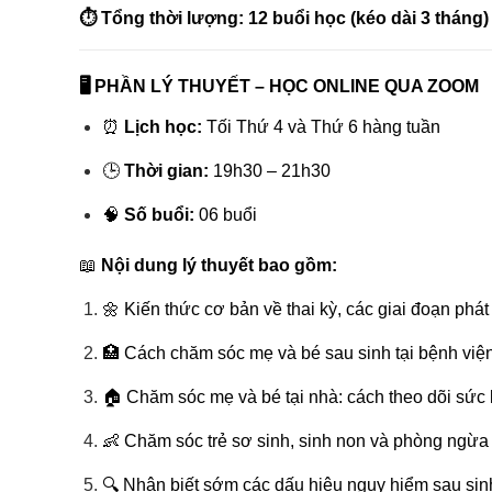
⏱
Tổng thời lượng: 12 buổi học (kéo dài 3 tháng)
🖥 PHẦN LÝ THUYẾT – HỌC ONLINE QUA ZOOM
⏰
Lịch học:
Tối Thứ 4 và Thứ 6 hàng tuần
🕒
Thời gian:
19h30 – 21h30
🧠
Số buổi:
06 buổi
📖
Nội dung lý thuyết bao gồm:
🌼 Kiến thức cơ bản về thai kỳ, các giai đoạn phát 
🏥 Cách chăm sóc mẹ và bé sau sinh tại bệnh viện
🏠 Chăm sóc mẹ và bé tại nhà: cách theo dõi sức 
👶 Chăm sóc trẻ sơ sinh, sinh non và phòng ngừa
🔍 Nhận biết sớm các dấu hiệu nguy hiểm sau sinh