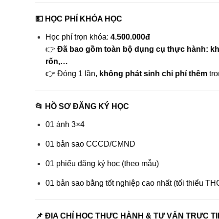
💵 HỌC PHÍ KHÓA HỌC
Học phí trọn khóa:
4.500.000đ
👉
Đã bao gồm toàn bộ dụng cụ thực hành: kh
rốn,…
👉 Đóng 1 lần,
không phát sinh chi phí thêm
tro
📂 HỒ SƠ ĐĂNG KÝ HỌC
01 ảnh 3×4
01 bản sao CCCD/CMND
01 phiếu đăng ký học (theo mẫu)
01 bản sao bằng tốt nghiệp cao nhất (tối thiểu T
📌 ĐỊA CHỈ HỌC THỰC HÀNH & TƯ VẤN TRỰC TI