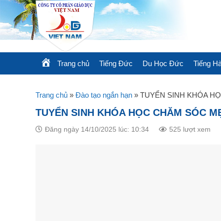
Skip
to
content
Trang chủ
Tiếng Đức
Du Học Đức
Tiếng H
Trang chủ
»
Đào tạo ngắn hạn
»
TUYỂN SINH KHÓA HỌ
TUYỂN SINH KHÓA HỌC CHĂM SÓC MẸ
Đăng ngày 14/10/2025 lúc: 10:34
525 lượt xem