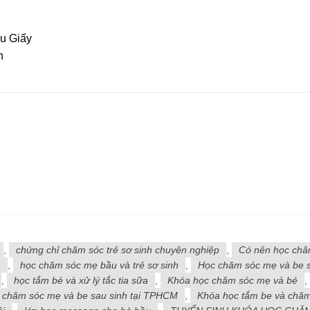
u Giấy
n
,
chứng chỉ chăm sóc trẻ sơ sinh chuyên nghiệp
,
Có nên học ch
h
,
học chăm sóc mẹ bầu và trẻ sơ sinh
,
Học chăm sóc mẹ và be s
,
học tắm bé và xử lý tắc tia sữa
,
Khóa học chăm sóc mẹ và bé
,
 chăm sóc mẹ và be sau sinh tại TPHCM
,
Khóa học tắm be và chă