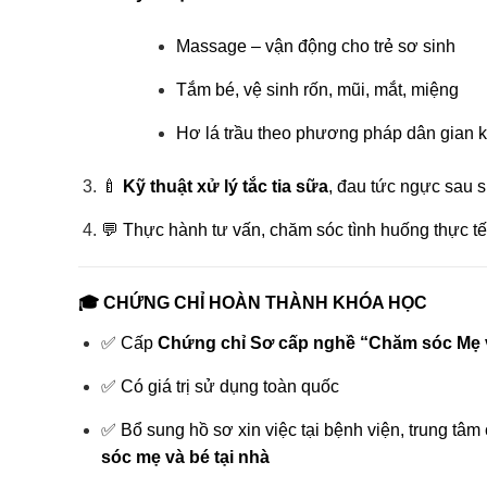
Massage – vận động cho trẻ sơ sinh
Tắm bé, vệ sinh rốn, mũi, mắt, miệng
Hơ lá trầu theo phương pháp dân gian k
🍼
Kỹ thuật xử lý tắc tia sữa
, đau tức ngực sau s
💬 Thực hành tư vấn, chăm sóc tình huống thực tế
🎓 CHỨNG CHỈ HOÀN THÀNH KHÓA HỌC
✅ Cấp
Chứng chỉ Sơ cấp nghề “Chăm sóc Mẹ 
✅ Có giá trị sử dụng toàn quốc
✅ Bổ sung hồ sơ xin việc tại bệnh viện, trung tâ
sóc mẹ và bé tại nhà