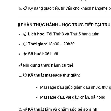
📋 Kỹ năng giao tiếp, tư vấn cho khách hàng/mẹ b
🧪 PHẦN THỰC HÀNH – HỌC TRỰC TIẾP TẠI TR
⏰
Lịch học:
Tối Thứ 3 và Thứ 5 hàng tuần
🕒
Thời gian:
18h00 – 20h30
🧠
Số buổi:
06 buổi
💡
Nội dung thực hành cụ thể:
💆
Kỹ thuật massage thư giãn
:
Massage bầu giúp giảm đau nhức, thư g
Massage đầu, vai gáy, chân, đá nóng
🛁
Kỹ thuật tắm và chăm sóc bé sơ sinh
: