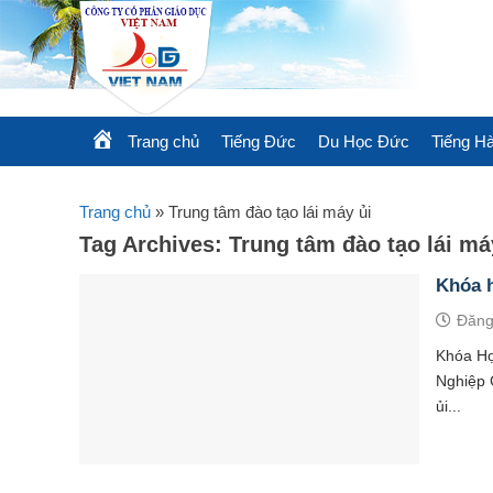
Skip
to
content
Trang chủ
Tiếng Đức
Du Học Đức
Tiếng H
Trang chủ
»
Trung tâm đào tạo lái máy ủi
Tag Archives:
Trung tâm đào tạo lái má
Khóa h
Đăng
Khóa Họ
Nghiệp 
ủi...