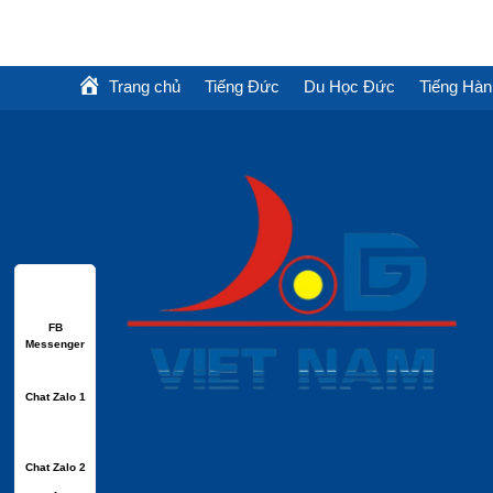
Trang chủ
Tiếng Đức
Du Học Đức
Tiếng Hàn
FB
Messenger
Chat Zalo 1
Chat Zalo 2