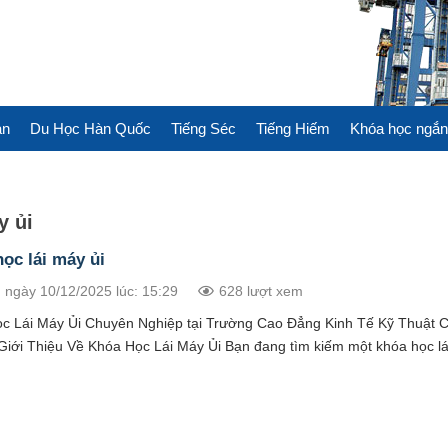
àn
Du Học Hàn Quốc
Tiếng Séc
Tiếng Hiếm
Khóa học ngắn
y ủi
ọc lái máy ủi
 ngày 10/12/2025 lúc: 15:29
628 lượt xem
c Lái Máy Ủi Chuyên Nghiệp tại Trường Cao Đẳng Kinh Tế Kỹ Thuật 
Giới Thiệu Về Khóa Học Lái Máy Ủi Bạn đang tìm kiếm một khóa học l