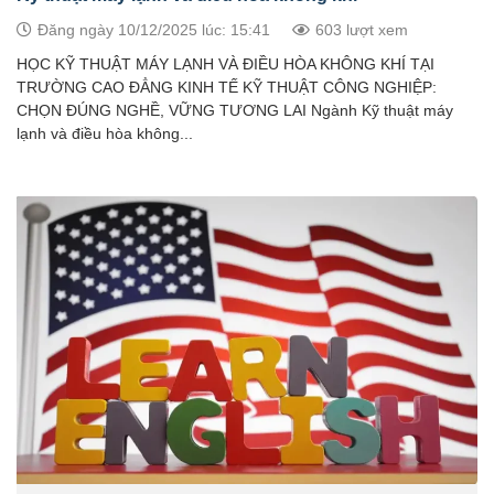
Đăng ngày 10/12/2025 lúc: 15:41
603 lượt xem
HỌC KỸ THUẬT MÁY LẠNH VÀ ĐIỀU HÒA KHÔNG KHÍ TẠI
TRƯỜNG CAO ĐẲNG KINH TẾ KỸ THUẬT CÔNG NGHIỆP:
CHỌN ĐÚNG NGHỀ, VỮNG TƯƠNG LAI Ngành Kỹ thuật máy
lạnh và điều hòa không...