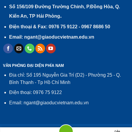
Số 156/109 Đường Trường Chinh, P.Đồng Hòa, Q.
.
Kiến An, TP Hải Phòng
Điện thoại & Fax: 0976 75 9122 - 0967 8686 50
Email: ngant@giaoducvietnam.edu.vn
VĂN PHÒNG ĐẠI DIỆN PHÍA NAM
Địa chỉ: Số 195 Nguyễn Gia Trí (D2) - Phường 25 - Q.
Bình Thạnh - Tp Hồ Chí Minh
Điện thoại: 0976 75 9122
Email: ngant@giaoducvietnam.edu.vn
Giấy phép số 02/GP-TTĐT, ngày 24/01/2014 của Cục Phát thanh,
Lên