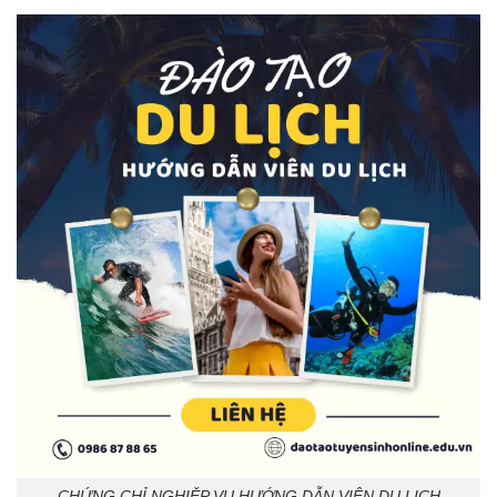
CHỨNG CHỈ NGHIỆP VỤ HƯỚNG DẪN VIÊN DU LỊCH