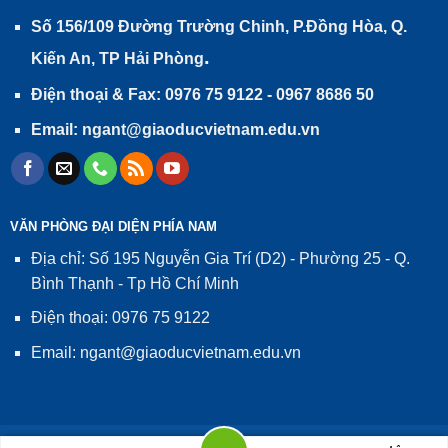
Số 156/109 Đường Trường Chinh, P.Đồng Hòa, Q.
.
Kiến An, TP Hải Phòng
Điện thoại & Fax: 0976 75 9122 - 0967 8686 50
Email: ngant@giaoducvietnam.edu.vn
VĂN PHÒNG ĐẠI DIỆN PHÍA NAM
Địa chỉ: Số 195 Nguyễn Gia Trí (D2) - Phường 25 - Q.
Bình Thạnh - Tp Hồ Chí Minh
Điện thoại: 0976 75 9122
Email: ngant@giaoducvietnam.edu.vn
Giấy phép số 02/GP-TTĐT, ngày 24/01/2014 của Cục Phát thanh,