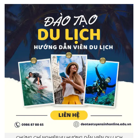
CHỨNG CHỈ NGHIỆP VỤ HƯỚNG DẪN VIÊN DU LỊCH