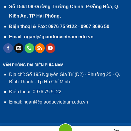
Số 156/109 Đường Trường Chinh, P.Đồng Hòa, Q.
.
Kiến An, TP Hải Phòng
Điện thoại & Fax: 0976 75 9122 - 0967 8686 50
Email: ngant@giaoducvietnam.edu.vn
VĂN PHÒNG ĐẠI DIỆN PHÍA NAM
Địa chỉ: Số 195 Nguyễn Gia Trí (D2) - Phường 25 - Q.
Bình Thạnh - Tp Hồ Chí Minh
Điện thoại: 0976 75 9122
Email: ngant@giaoducvietnam.edu.vn
Giấy phép số 02/GP-TTĐT, ngày 24/01/2014 của Cục Phát thanh,
Lên