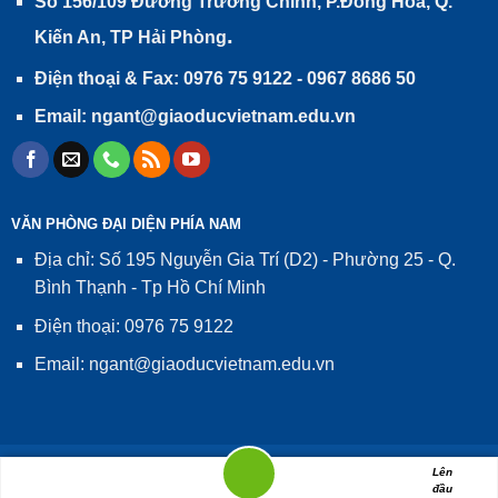
Số 156/109 Đường Trường Chinh, P.Đồng Hòa, Q.
.
Kiến An, TP Hải Phòng
Điện thoại & Fax: 0976 75 9122 - 0967 8686 50
Email: ngant@giaoducvietnam.edu.vn
VĂN PHÒNG ĐẠI DIỆN PHÍA NAM
Địa chỉ: Số 195 Nguyễn Gia Trí (D2) - Phường 25 - Q.
Bình Thạnh - Tp Hồ Chí Minh
Điện thoại: 0976 75 9122
Email: ngant@giaoducvietnam.edu.vn
Giấy phép số 02/GP-TTĐT, ngày 24/01/2014 của Cục Phát thanh,
Lên
đầu
truyền hình và Thông tin điện tử - Bộ Thông tin và Truyền thông.