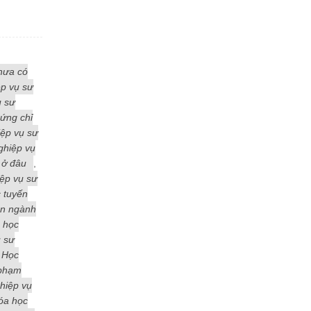
hưa có
p vụ sư
ụ sư
ứng chỉ
ệp vụ sư
ghiệp vụ
 ở đâu
,
ệp vụ sư
c tuyến
ên ngành
 học
 sư
 Học
 phạm
hiệp vụ
óa học