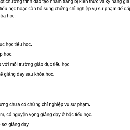
ột chương trình đào tạo nhằm trang bị kiến thức và kỹ năng gi
tiểu học hoặc cần bổ sung chứng chỉ nghiệp vụ sư phạm để đ
hóa học:
ục học tiểu học.
ớp học.
với môi trường giáo dục tiểu học.
ế giảng dạy sau khóa học.
hưng chưa có chứng chỉ nghiệp vụ sư phạm.
m, có nguyện vọng giảng dạy ở bậc tiểu học.
 sơ giảng dạy.