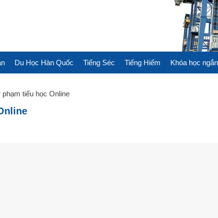
àn
Du Học Hàn Quốc
Tiếng Séc
Tiếng Hiếm
Khóa học ngắn
 phạm tiểu học Online
Online