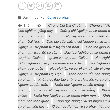
Danh mục:
Nghiệp vụ sư phạm
.
Thẻ tìm kiếm:
Chứng Chỉ Đạt Chuẩn
,
Chứng chỉ N
kinh nghiệm giảng dạy
,
Chứng chỉ Nghiệp vụ sư phạm d
phạm mầm non
,
Chứng chỉ Nghiệp vụ sư phạm Online
phạm Đại Học
,
Đào tạo cấp chứng chỉ Nghiệp vụ sư ph
Nghiệp vụ sư phạm trực tuyến linh hoạt
,
Đào tạo giáo vi
phạm dạy trình độ sơ cấp
,
Đào tạo Nghiệp vụ sư phạm 
sư phạm Online
,
ghiệp vụ sư phạm Online
,
Học Nghi
Học nghiệp vụ sư phạm mầm non ở đâu
,
Học Nghiệp 
phạm trực tuyến
,
Học Nghiệp vụ sư phạm và cấp chứng
Nghiệp vụ sư phạm Đại Học
,
Khóa học chuẩn hóa Nghi
sư phạm
,
Khóa học đào tạo chứng chỉ Nghiệp vụ sư phạ
Nghiệp vụ bảo mẫu
,
Khóa học Nghiệp vụ cấp dưỡng
,
phạm
,
Khóa học Nghiệp vụ sư phạm cao đẳng
,
Khóa
online
,
Khóa học Nghiệp vụ sư phạm mầm non
,
Khóa
mầm non toàn quốc
,
Khóa học Nghiệp vụ sư phạm Onli
sư phạm tiểu học
,
Khóa học Nghiệp vụ sư phạm tiểu họ