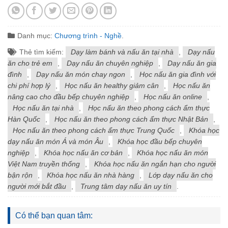
Danh mục:
Chương trình - Nghề
.
Thẻ tìm kiếm:
Dạy làm bánh và nấu ăn tại nhà
,
Dạy nấu
ăn cho trẻ em
,
Dạy nấu ăn chuyên nghiệp
,
Dạy nấu ăn gia
đình
,
Dạy nấu ăn món chay ngon
,
Học nấu ăn gia đình với
chi phí hợp lý
,
Học nấu ăn healthy giảm cân
,
Học nấu ăn
nâng cao cho đầu bếp chuyên nghiệp
,
Học nấu ăn online
,
Học nấu ăn tại nhà
,
Học nấu ăn theo phong cách ẩm thực
Hàn Quốc
,
Học nấu ăn theo phong cách ẩm thực Nhật Bản
,
Học nấu ăn theo phong cách ẩm thực Trung Quốc
,
Khóa học
dạy nấu ăn món Á và món Âu
,
Khóa học đầu bếp chuyên
nghiệp
,
Khóa học nấu ăn cơ bản
,
Khóa học nấu ăn món
Việt Nam truyền thống
,
Khóa học nấu ăn ngắn hạn cho người
bận rộn
,
Khóa học nấu ăn nhà hàng
,
Lớp dạy nấu ăn cho
người mới bắt đầu
,
Trung tâm dạy nấu ăn uy tín
.
Có thể bạn quan tâm: