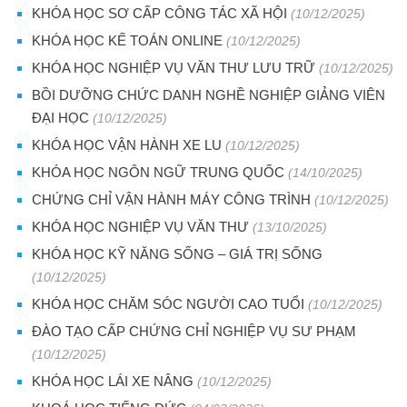
KHÓA HỌC SƠ CẤP CÔNG TÁC XÃ HỘI
(10/12/2025)
KHÓA HỌC KẾ TOÁN ONLINE
(10/12/2025)
KHÓA HỌC NGHIỆP VỤ VĂN THƯ LƯU TRỮ
(10/12/2025)
BỒI DƯỠNG CHỨC DANH NGHỀ NGHIỆP GIẢNG VIÊN
ĐẠI HỌC
(10/12/2025)
KHÓA HỌC VẬN HÀNH XE LU
(10/12/2025)
KHÓA HỌC NGÔN NGỮ TRUNG QUỐC
(14/10/2025)
CHỨNG CHỈ VẬN HÀNH MÁY CÔNG TRÌNH
(10/12/2025)
KHÓA HỌC NGHIỆP VỤ VĂN THƯ
(13/10/2025)
KHÓA HỌC KỸ NĂNG SỐNG – GIÁ TRỊ SỐNG
(10/12/2025)
KHÓA HỌC CHĂM SÓC NGƯỜI CAO TUỔI
(10/12/2025)
ĐÀO TẠO CẤP CHỨNG CHỈ NGHIỆP VỤ SƯ PHẠM
(10/12/2025)
KHÓA HỌC LÁI XE NÂNG
(10/12/2025)