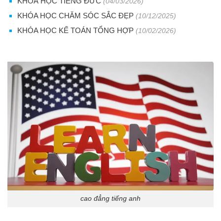
KHOÁ HỌC TIẾNG ĐỨC
(04/03/2026)
KHÓA HỌC CHĂM SÓC SẮC ĐẸP
(10/12/2025)
KHÓA HỌC KẾ TOÁN TỔNG HỢP
(10/02/2026)
cao đẳng tiếng anh