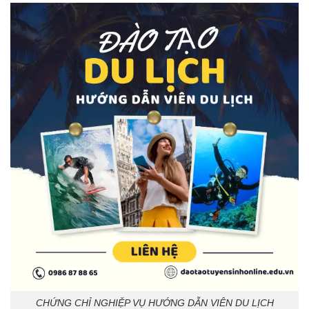
CHỨNG CHỈ NGHIỆP VỤ HƯỚNG DẪN VIÊN DU LỊCH